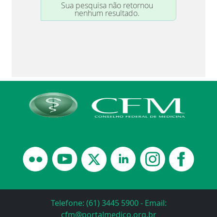
Telefone: (61) 3445 5900 - Email:
cfm@portalmedico.org.br