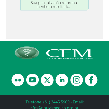
Telefone: (61) 3445 5900 - Email:
cfm@portalmedico.org.br